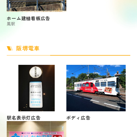
ホーム建植看板広告
鳳駅
阪堺電車
駅名表示灯広告
ボディ広告