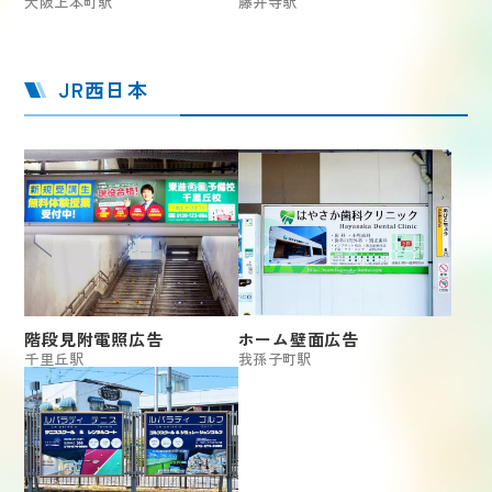
大阪上本町駅
藤井寺駅
JR西日本
階段見附電照広告
ホーム壁面広告
千里丘駅
我孫子町駅