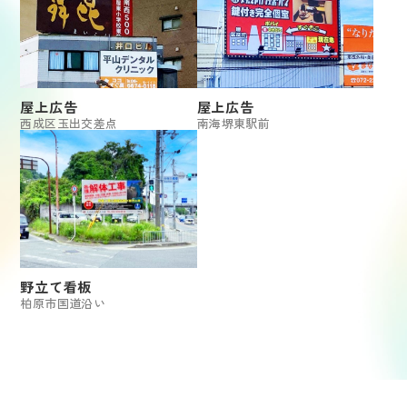
屋上広告
屋上広告
西成区玉出交差点
南海堺東駅前
野立て看板
柏原市国道沿い