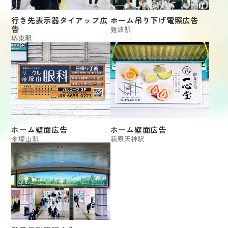
行き先表示器タイアップ広
ホーム吊り下げ電照広告
告
難波駅
堺東駅
ホーム壁面広告
ホーム壁面広告
帝塚山駅
萩原天神駅