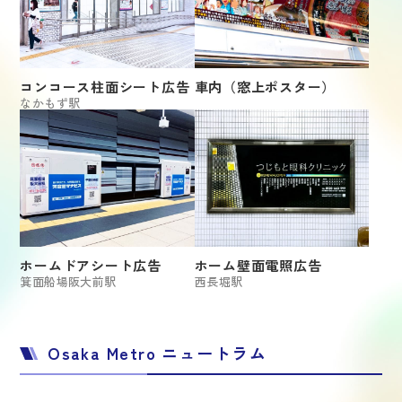
コンコース柱面シート広告
車内（窓上ポスター）
なかもず駅
ホームドアシート広告
ホーム壁面電照広告
箕面船場阪大前駅
西長堀駅
Osaka Metro ニュートラム