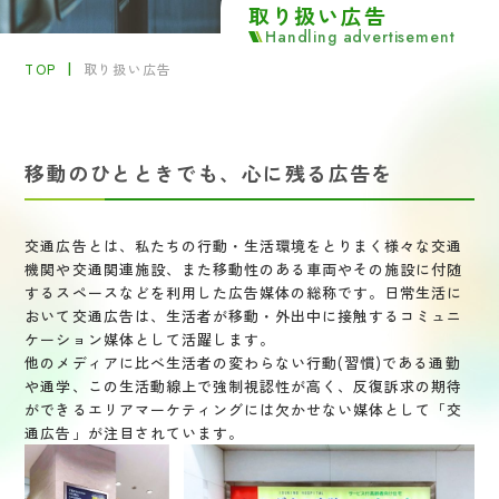
取り扱い広告
阪堺電車
Handling advertisement
泉北高速鉄道線
TOP
取り扱い広告
屋外広告
ご相談・お問い合わせ
移動のひとときでも、心に残る広告を
アクセス
交通広告とは、私たちの行動・生活環境をとりまく様々な交通
機関や交通関連施設、また移動性のある車両やその施設に付随
するスペースなどを利用した広告媒体の総称です。日常生活に
サイトマップ
プライバシーポリシー
利用規約・サイトポリシー
おいて交通広告は、生活者が移動・外出中に接触するコミュニ
ケーション媒体として活躍します。
他のメディアに比べ生活者の変わらない行動(習慣)である通勤
や通学、この生活動線上で強制視認性が高く、反復訴求の期待
ができるエリアマーケティングには欠かせない媒体として「交
通広告」が注目されています。