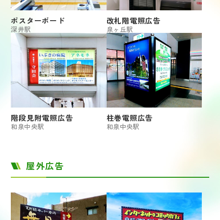
ポスターボード
改札階電照広告
深井駅
泉ヶ丘駅
階段見附電照広告
柱巻電照広告
和泉中央駅
和泉中央駅
屋外広告