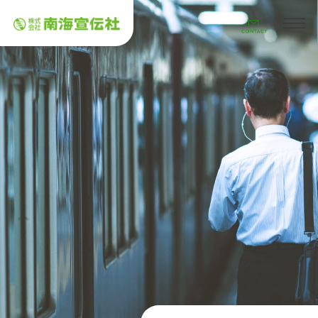
TOP
会社概要
取り扱い広告
取り扱い広告について
取り扱い媒体のご案内
実績のご紹介
南海電鉄
Osaka Metro
Osaka Metro ニュートラム
近畿日本鉄道
JR西日本